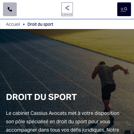
A
l
l
e
Accueil
Droit du sport
r
d
i
r
e
c
t
e
m
e
n
t
a
DROIT DU SPORT
u
c
o
Le cabinet Cassius Avocats met à votre disposition
n
son pôle spécialisé en droit du sport pour vous
t
e
accompagner dans tous vos défis juridiques. Notre
n