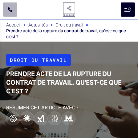
A
l
l
e
Accueil
Actualités
Droit du travail
r
Prendre acte de la rupture du contrat de travail, qu’est-ce que
d
c’est ?
i
r
e
c
DROIT DU TRAVAIL
t
e
m
PRENDRE ACTE DE LA RUPTURE DU
e
CONTRAT DE TRAVAIL, QU'EST-CE QUE
n
t
C'EST ?
a
u
RÉSUMER CET ARTICLE AVEC :
c
o
n
t
e
n