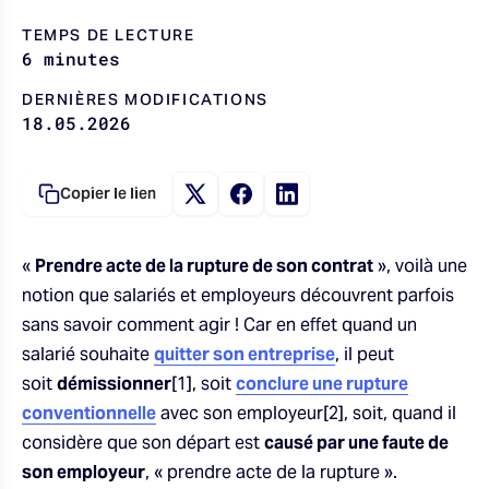
u
TEMPS DE LECTURE
6 minutes
DERNIÈRES MODIFICATIONS
18.05.2026
Copier le lien
«
Prendre acte de la rupture de son contrat
», voilà une
notion que salariés et employeurs découvrent parfois
sans savoir comment agir ! Car en effet quand un
salarié souhaite
quitter son entreprise
, il peut
soit
démissionner
[1], soit
conclure une rupture
conventionnelle
avec son employeur[2], soit, quand il
considère que son départ est
causé par une faute de
son employeur
, « prendre acte de la rupture ».