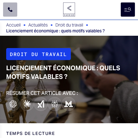
A
l
l
e
Accueil
Actualités
Droit du travail
r
Licenciement économique : quels motifs valables ?
d
i
r
e
DROIT DU TRAVAIL
c
t
e
LICENCIEMENT ÉCONOMIQUE : QUELS
m
MOTIFS VALABLES ?
e
n
t
RÉSUMER CET ARTICLE AVEC :
a
u
c
o
n
t
e
TEMPS DE LECTURE
n